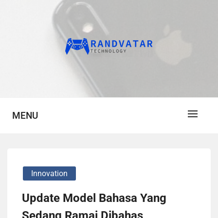
Skip
to
content
Infromasi Teknologi Terbaru dan Terkini
RANDVATAR.COM
MENU
Innovation
Update Model Bahasa Yang
Sedang Ramai Dibahas