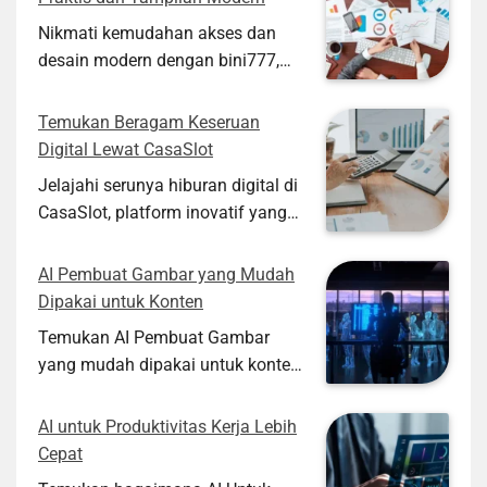
Nikmati kemudahan akses dan
desain modern dengan bini777,
platform hiburan online yang
menawarkan pengalaman seru
Temukan Beragam Keseruan
serta fitur lengkap untuk pengguna
Digital Lewat CasaSlot
Indonesia.
Jelajahi serunya hiburan digital di
CasaSlot, platform inovatif yang
menawarkan fitur interaktif serta
pengalaman online menarik dan
AI Pembuat Gambar yang Mudah
praktis untuk anda.
Dipakai untuk Konten
Temukan AI Pembuat Gambar
yang mudah dipakai untuk konten,
hemat waktu dan biaya produksi
gambar kreatif untuk blog, media
AI untuk Produktivitas Kerja Lebih
sosial, hingga materi marketing.
Cepat