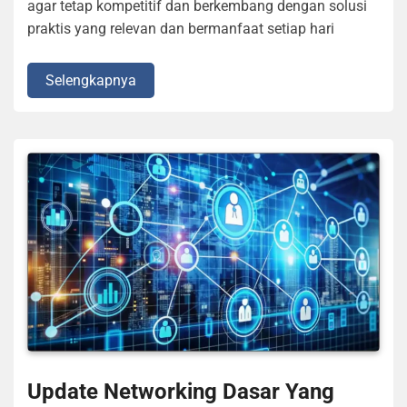
agar tetap kompetitif dan berkembang dengan solusi
praktis yang relevan dan bermanfaat setiap hari
Selengkapnya
Update Networking Dasar Yang