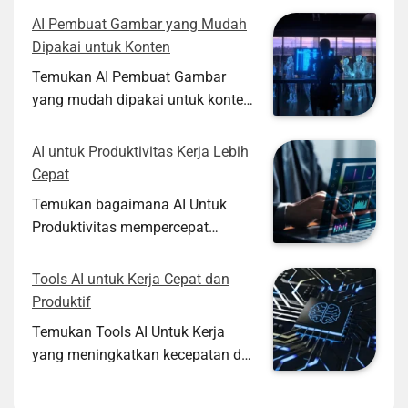
pengalaman online menarik dan
AI Pembuat Gambar yang Mudah
praktis untuk anda.
Dipakai untuk Konten
Temukan AI Pembuat Gambar
yang mudah dipakai untuk konten,
hemat waktu dan biaya produksi
gambar kreatif untuk blog, media
AI untuk Produktivitas Kerja Lebih
sosial, hingga materi marketing.
Cepat
Temukan bagaimana AI Untuk
Produktivitas mempercepat
pekerjaan, mengatur tugas, dan
meningkatkan efisiensi kerja
Tools AI untuk Kerja Cepat dan
harian Anda dengan solusi
Produktif
teknologi terbaru.
Temukan Tools AI Untuk Kerja
yang meningkatkan kecepatan dan
produktivitas kerja Anda dengan
inovasi AI terkini yang praktis