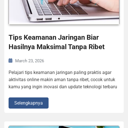
Tips Keamanan Jaringan Biar
Hasilnya Maksimal Tanpa Ribet
March 23, 2026
Pelajari tips keamanan jaringan paling praktis agar
aktivitas online makin aman tanpa ribet, cocok untuk
kamu yang ingin inovasi dan update teknologi terbaru
Selengkapnya