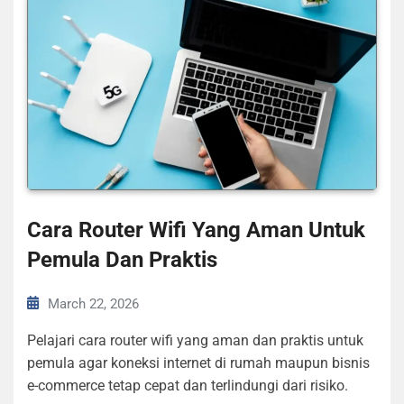
Cara Router Wifi Yang Aman Untuk
Pemula Dan Praktis
March 22, 2026
Pelajari cara router wifi yang aman dan praktis untuk
pemula agar koneksi internet di rumah maupun bisnis
e-commerce tetap cepat dan terlindungi dari risiko.