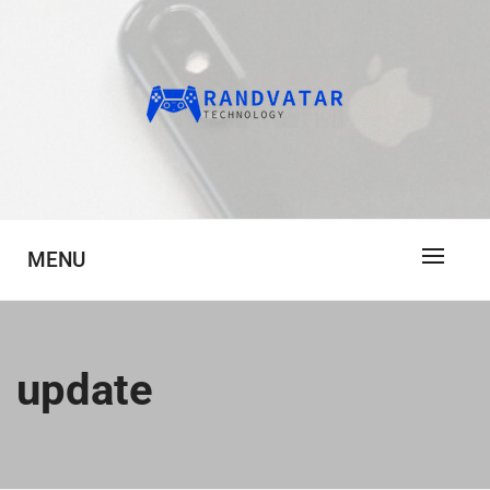
Skip
to
content
Infromasi Teknologi Terbaru dan Terkini
RANDVATAR.COM
MENU
update