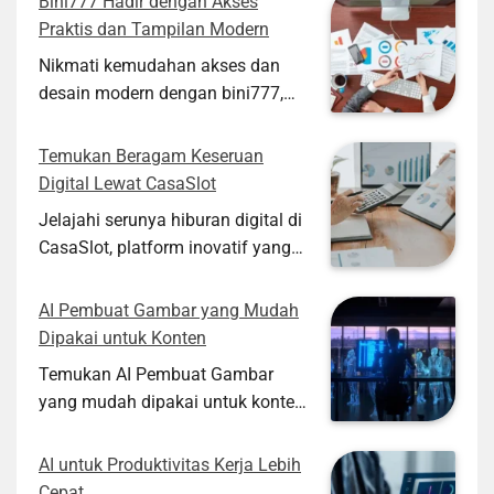
Bini777 Hadir dengan Akses
Praktis dan Tampilan Modern
Nikmati kemudahan akses dan
desain modern dengan bini777,
platform hiburan online yang
menawarkan pengalaman seru
Temukan Beragam Keseruan
serta fitur lengkap untuk pengguna
Digital Lewat CasaSlot
Indonesia.
Jelajahi serunya hiburan digital di
CasaSlot, platform inovatif yang
menawarkan fitur interaktif serta
pengalaman online menarik dan
AI Pembuat Gambar yang Mudah
praktis untuk anda.
Dipakai untuk Konten
Temukan AI Pembuat Gambar
yang mudah dipakai untuk konten,
hemat waktu dan biaya produksi
gambar kreatif untuk blog, media
AI untuk Produktivitas Kerja Lebih
sosial, hingga materi marketing.
Cepat