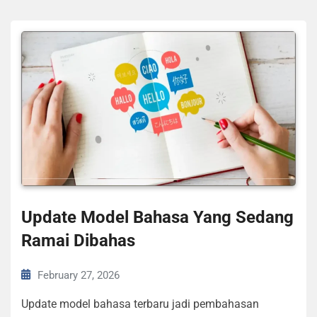
Update Model Bahasa Yang Sedang
Ramai Dibahas
February 27, 2026
Update model bahasa terbaru jadi pembahasan