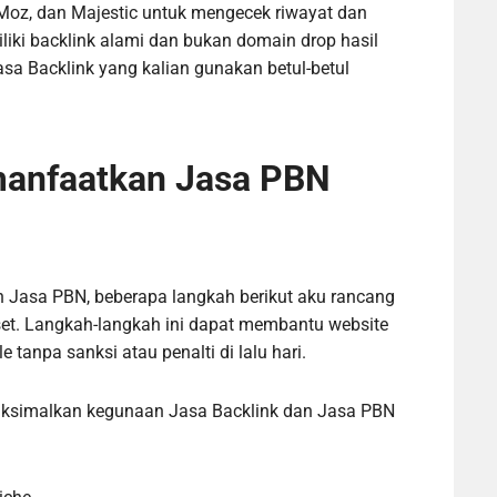
 Moz, dan Majestic untuk mengecek riwayat dan
liki backlink alami dan bukan domain drop hasil
sa Backlink yang kalian gunakan betul-betul
anfaatkan Jasa PBN
 Jasa PBN, beberapa langkah berikut aku rancang
set. Langkah-langkah ini dapat membantu website
e tanpa sanksi atau penalti di lalu hari.
maksimalkan kegunaan Jasa Backlink dan Jasa PBN