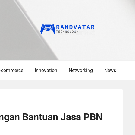
OM
-commerce
Innovation
Networking
News
engan Bantuan Jasa PBN