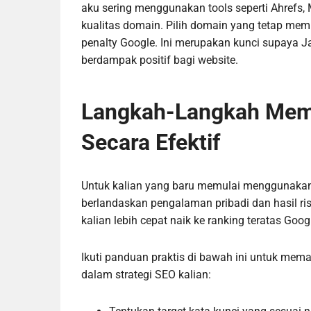
aku sering menggunakan tools seperti Ahrefs,
kualitas domain. Pilih domain yang tetap memi
penalty Google. Ini merupakan kunci supaya Ja
berdampak positif bagi website.
Langkah-Langkah Mem
Secara Efektif
Untuk kalian yang baru memulai menggunakan
berlandaskan pengalaman pribadi dan hasil ri
kalian lebih cepat naik ke ranking teratas Googl
Ikuti panduan praktis di bawah ini untuk me
dalam strategi SEO kalian: