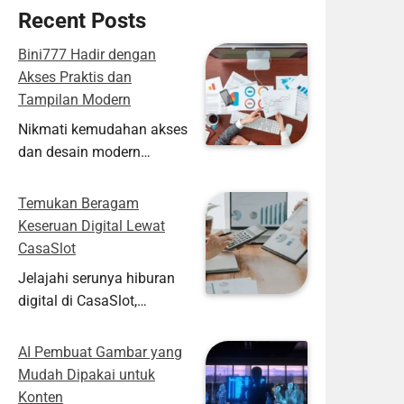
Recent Posts
Bini777 Hadir dengan
Akses Praktis dan
Tampilan Modern
Nikmati kemudahan akses
dan desain modern
dengan bini777, platform
hiburan online yang
Temukan Beragam
menawarkan pengalaman
Keseruan Digital Lewat
seru serta fitur lengkap
CasaSlot
untuk pengguna Indonesia.
Jelajahi serunya hiburan
digital di CasaSlot,
platform inovatif yang
menawarkan fitur interaktif
AI Pembuat Gambar yang
serta pengalaman online
Mudah Dipakai untuk
menarik dan praktis untuk
Konten