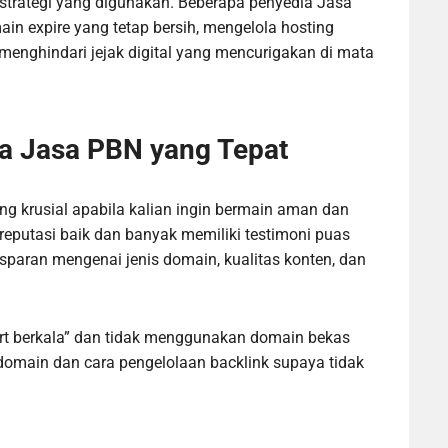
rategi yang digunakan. Beberapa penyedia Jasa
n expire yang tetap bersih, mengelola hosting
menghindari jejak digital yang mencurigakan di mata
ia Jasa PBN yang Tepat
ng krusial apabila kalian ingin bermain aman dan
reputasi baik dan banyak memiliki testimoni puas
ansparan mengenai jenis domain, kualitas konten, dan
ort berkala” dan tidak menggunakan domain bekas
 domain dan cara pengelolaan backlink supaya tidak