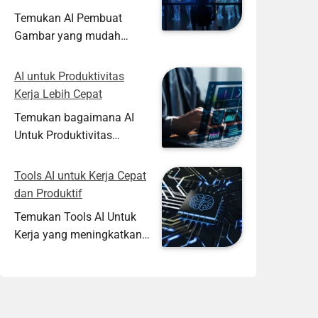
anda.
Temukan AI Pembuat
Gambar yang mudah
dipakai untuk konten,
hemat waktu dan biaya
AI untuk Produktivitas
produksi gambar kreatif
Kerja Lebih Cepat
untuk blog, media sosial,
Temukan bagaimana AI
hingga materi marketing.
Untuk Produktivitas
mempercepat pekerjaan,
mengatur tugas, dan
Tools AI untuk Kerja Cepat
meningkatkan efisiensi
dan Produktif
kerja harian Anda dengan
Temukan Tools AI Untuk
solusi teknologi terbaru.
Kerja yang meningkatkan
kecepatan dan
produktivitas kerja Anda
dengan inovasi AI terkini
yang praktis untuk