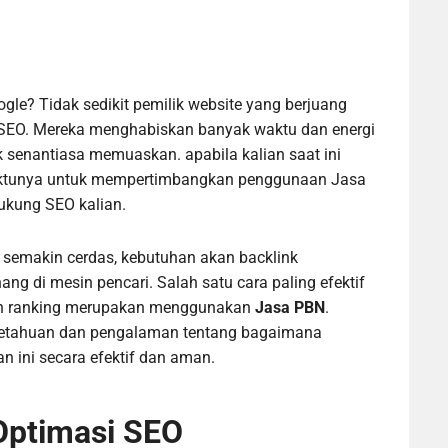
oogle? Tidak sedikit pemilik website yang berjuang
 SEO. Mereka menghabiskan banyak waktu dan energi
ak senantiasa memuaskan. apabila kalian saat ini
h waktunya untuk mempertimbangkan penggunaan Jasa
ukung SEO kalian.
semakin cerdas, kebutuhan akan backlink
ng di mesin pencari. Salah satu cara paling efektif
an ranking merupakan menggunakan
Jasa PBN
.
ngetahuan dan pengalaman tentang bagaimana
ini secara efektif dan aman.
Optimasi SEO