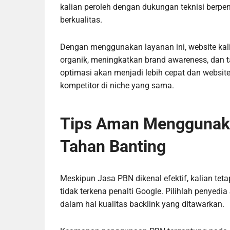
kalian peroleh dengan dukungan teknisi berp
berkualitas.
Dengan menggunakan layanan ini, website kal
organik, meningkatkan brand awareness, dan t
optimasi akan menjadi lebih cepat dan websi
kompetitor di niche yang sama.
Tips Aman Menggunak
Tahan Banting
Meskipun Jasa PBN dikenal efektif, kalian tet
tidak terkena penalti Google. Pilihlah penyed
dalam hal kualitas backlink yang ditawarkan.