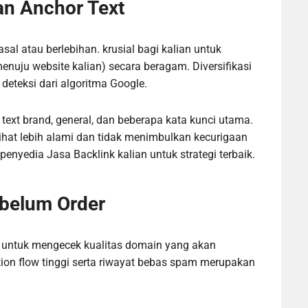
dan Anchor Text
al atau berlebihan. krusial bagi kalian untuk
menuju website kalian) secara beragam. Diversifikasi
deteksi dari algoritma Google.
xt brand, general, dan beberapa kata kunci utama.
erlihat lebih alami dan tidak menimbulkan kecurigaan
penyedia Jasa Backlink kalian untuk strategi terbaik.
ebelum Order
b untuk mengecek kualitas domain yang akan
tion flow tinggi serta riwayat bebas spam merupakan