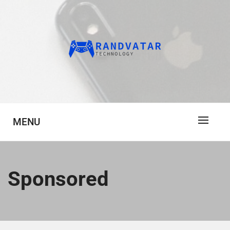
Skip
to
content
Infromasi Teknologi Terbaru dan Terkini
RANDVATAR.COM
MENU
Sponsored