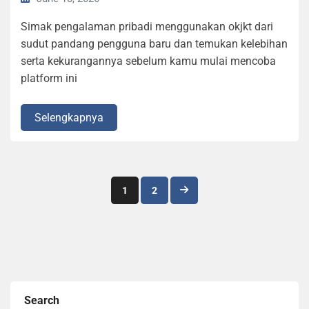
Simak pengalaman pribadi menggunakan okjkt dari
sudut pandang pengguna baru dan temukan kelebihan
serta kekurangannya sebelum kamu mulai mencoba
platform ini
Selengkapnya
Posts
1
2
pagination
Search