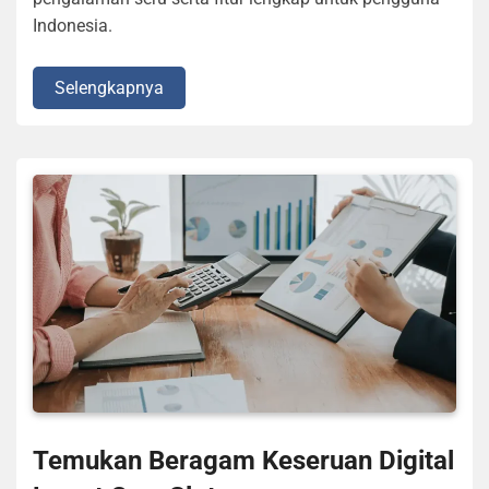
Indonesia.
Selengkapnya
Temukan Beragam Keseruan Digital