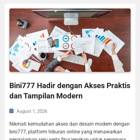
Bini777 Hadir dengan Akses Praktis
dan Tampilan Modern
August 1, 2026
Nikmati kemudahan akses dan desain modern dengan
bini777, platform hiburan online yang menawarkan
pengalaman seru serta fitur lengkap untuk pengguna