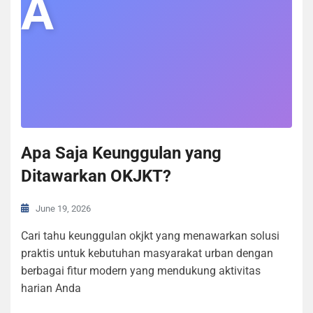
A
Apa Saja Keunggulan yang
Ditawarkan OKJKT?
June 19, 2026
Cari tahu keunggulan okjkt yang menawarkan solusi
praktis untuk kebutuhan masyarakat urban dengan
berbagai fitur modern yang mendukung aktivitas
harian Anda