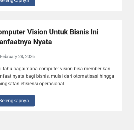
Selengkapnya
mputer Vision Untuk Bisnis Ini
anfaatnya Nyata
February 28, 2026
ri tahu bagaimana computer vision bisa memberikan
faat nyata bagi bisnis, mulai dari otomatisasi hingga
ingkatan efisiensi operasional.
Selengkapnya