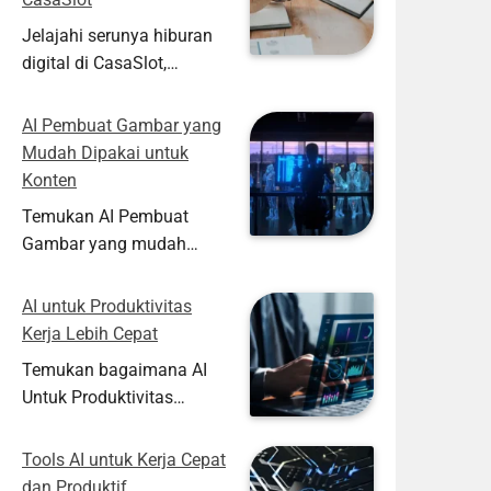
untuk pengguna Indonesia.
Jelajahi serunya hiburan
digital di CasaSlot,
platform inovatif yang
menawarkan fitur interaktif
AI Pembuat Gambar yang
serta pengalaman online
Mudah Dipakai untuk
menarik dan praktis untuk
Konten
anda.
Temukan AI Pembuat
Gambar yang mudah
dipakai untuk konten,
hemat waktu dan biaya
AI untuk Produktivitas
produksi gambar kreatif
Kerja Lebih Cepat
untuk blog, media sosial,
Temukan bagaimana AI
hingga materi marketing.
Untuk Produktivitas
mempercepat pekerjaan,
mengatur tugas, dan
Tools AI untuk Kerja Cepat
meningkatkan efisiensi
dan Produktif