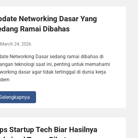
pdate Networking Dasar Yang
edang Ramai Dibahas
March 24, 2026
date Networking Dasar sedang ramai dibahas di
angan teknologi saat ini, penting untuk memahami
working dasar agar tidak tertinggal di dunia kerja
dern
Selengkapnya
ps Startup Tech Biar Hasilnya