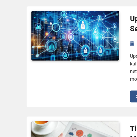
U
S
Up
kal
net
mo
Ti