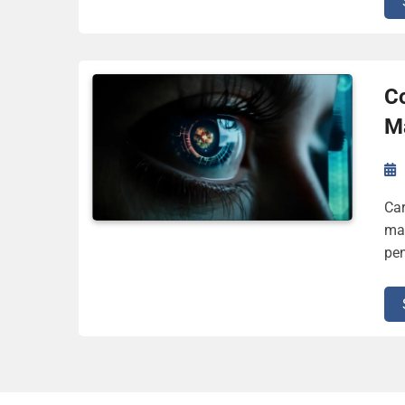
Co
M
Ca
man
pen