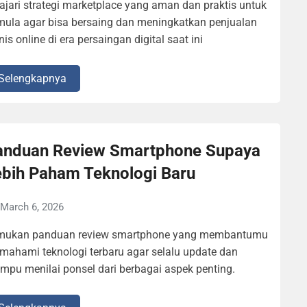
ajari strategi marketplace yang aman dan praktis untuk
mula agar bisa bersaing dan meningkatkan penjualan
nis online di era persaingan digital saat ini
Selengkapnya
anduan Review Smartphone Supaya
ebih Paham Teknologi Baru
March 6, 2026
mukan panduan review smartphone yang membantumu
ahami teknologi terbaru agar selalu update dan
pu menilai ponsel dari berbagai aspek penting.