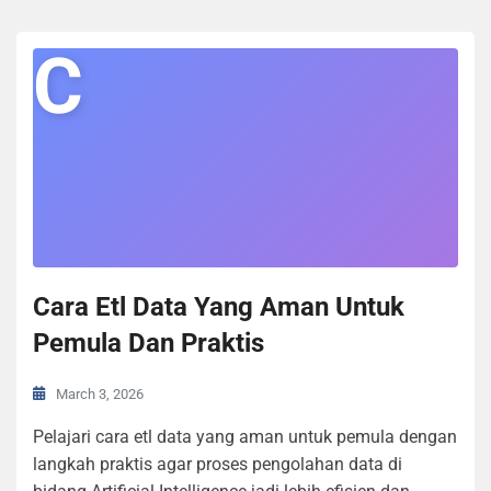
C
Cara Etl Data Yang Aman Untuk
Pemula Dan Praktis
March 3, 2026
Pelajari cara etl data yang aman untuk pemula dengan
langkah praktis agar proses pengolahan data di